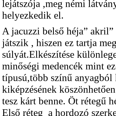
lejátszója ,meg némi látván
helyezkedik el.
A jacuzzi belső héja” akril”
játszik , hiszen ez tartja m
súlyát.Elkészítése különleg
minőségi medencék mint ez
típusú,több színű anyagból 
kiképzésének köszönhetően
tesz kárt benne. Öt rétegű h
Első réteg a hordozó szerke