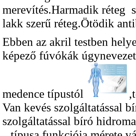
merevítés.Harmadik réteg s
lakk szerű réteg.Ötödik anti
Ebben az akril testben hely
képező fúvókák úgynevezett
medence típustól
,
Van kevés szolgáltatással b
szolgáltatással bíró hidroma
„ típusa,funkciója,mérete v