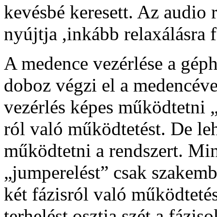
kevésbé keresett. Az audio 
nyújtja ,inkább relaxálásra f
A medence vezérlése a géph
doboz végzi el a medencével
vezérlés képes működtetni „
ról való működtetést. De le
működtetni a rendszert. Min
„jumperelést” csak szakembe
két fázisról való működteté
terhelést osztja szét a fáziso