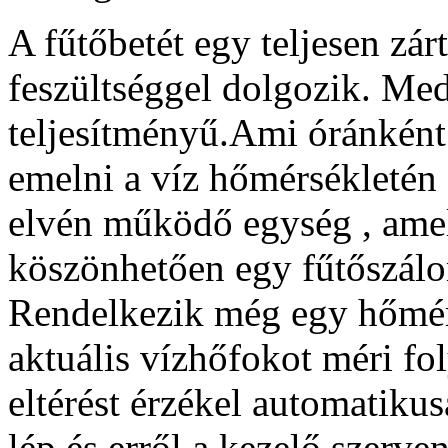
A fűtőbetét egy teljesen zá
feszültséggel dolgozik. Me
teljesítményű.Ami óránként
emelni a víz hőmérsékletén 
elvén működő egység , ame
köszönhetően egy fűtőszálon
Rendelkezik még egy hőmér
aktuális vízhőfokot méri f
eltérést érzékel automatiku
lép és erről a kezelő szerven