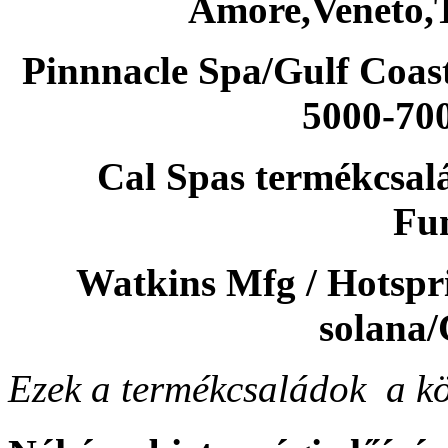
Amore,Veneto,T
Pinnnacle Spa/Gulf Coas
5000-70
Cal Spas termékcsalá
Fu
Watkins Mfg / Hotspri
solana/
Ezek a termékcsaládok a kö