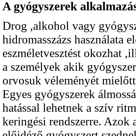
A gyógyszerek alkalmazá
Drog ,alkohol vagy gyógysz
hidromasszázs használata el
eszméletvesztést okozhat ,i
a személyek akik gyógyszere
orvosuk véleményét mielőtt
Egyes gyógyszerek álmossá
hatással lehetnek a szív rit
keringési rendszerre. Azok
előidéző gyógyszert szedne