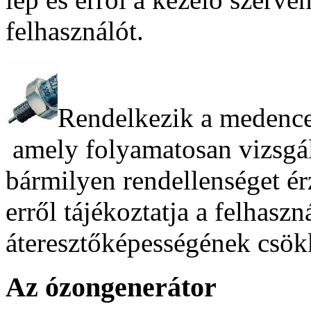
felhasználót.
Rendelkezik a medence
amely folyamatosan vizsgálj
bármilyen rendellenséget érz
erről tájékoztatja a felhaszn
áteresztőképességének csö
Az ózongenerátor