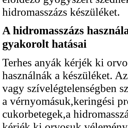
hidromasszázs készüléket.
A hidromasszázs használa
gyakorolt hatásai
Terhes anyák kérjék ki orv
használnák a készüléket. A
vagy szívelégtelenségben s
a vérnyomásuk,keringési p
cukorbetegek,a hidromasszá
kérjék ki orvosuk vélemény