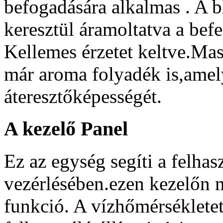
befogadására alkalmas . A 
keresztül áramoltatva a befe
Kellemes érzetet keltve.M
már aroma folyadék is,amely
áteresztőképességét.
A kezelő Panel
Ez az egység segíti a felha
vezérlésében.ezen kezelőn m
funkció. A vízhőmérsékletet