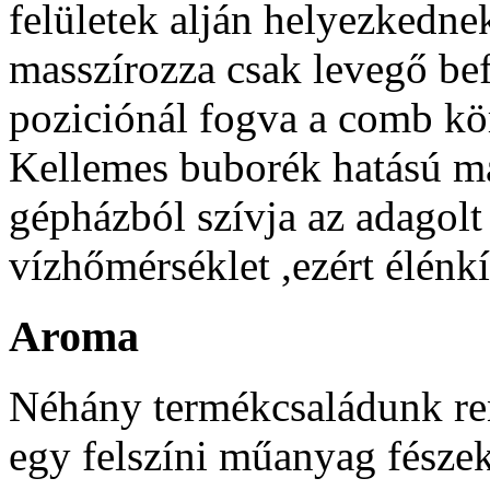
felületek alján helyezkednek 
masszírozza csak levegő be
poziciónál fogva a comb kö
Kellemes buborék hatású mas
gépházból szívja az adagolt
vízhőmérséklet ,ezért élénkí
Aroma
Néhány termékcsaládunk re
egy felszíni műanyag fészek