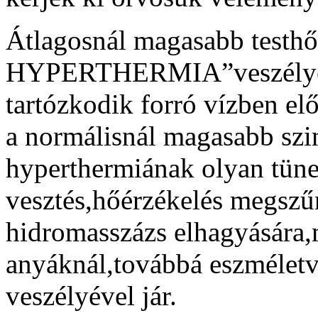
Átlagosnál magasabb testhő
HYPERTHERMIA”veszélyének
tartózkodik forró vízben el
a normálisnál magasabb szi
hyperthermiának olyan tünet
vesztés,hőérzékelés megszűn
hidromasszázs elhagyására,
anyáknál,továbbá eszméletv
veszélyével jár.