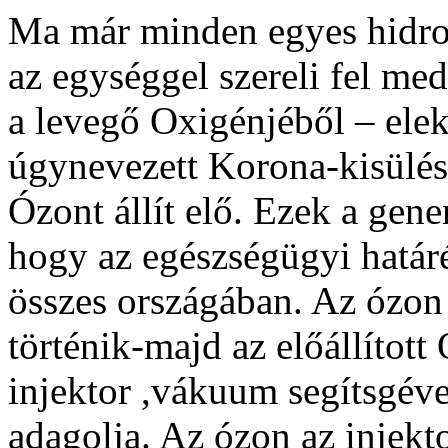
Ma már minden egyes hidro
az egységgel szereli fel me
a levegő Oxigénjéből – ele
úgynevezett Korona-kisülés
Ózont állít elő. Ezek a gen
hogy az egészségügyi határ
összes országában. Az ózon 
történik-majd az előállított
injektor ,vákuum segítsgével
adagolja. Az ózon az injekt