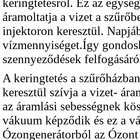
keringtetésről. Ez az egysé
áramoltatja a vizet a szűrőb
injektoron keresztül. Napjáb
vízmennyiséget.Így gondosk
szennyeződések felfogásáró
A keringtetés a szűrőházban
keresztül szívja a vizet- ár
az áramlási sebességnek kö
vákuum képződik és ez a v
Ózongenerátorból az Ózont a