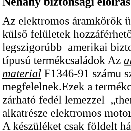
Néhány biztonsági előírás
Az elektromos áramkörök ü
külső felületek hozzáférhet
legszigorúbb amerikai biz
típusú termékcsaládok Az
a
material
F1346-91 számu s
megfelelnek.Ezek a termékc
zárható fedél lemezzel „th
alkatrésze elektromos motor
A készüléket csak földelt há