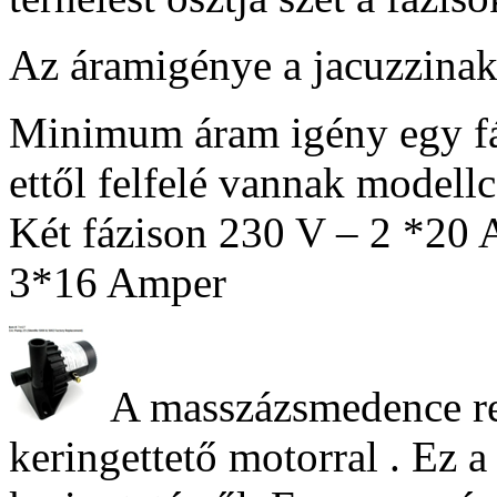
Az áramigénye a jacuzzinak 
Minimum áram igény egy f
ettől felfelé vannak modell
Két fázison 230 V – 2 *20
3*16 Amper
A masszázsmedence re
keringettető motorral . Ez