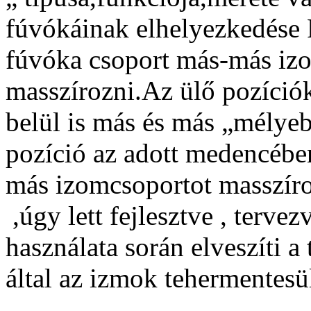
fúvókáinak elhelyezkedése 
fúvóka csoport más-más izo
masszírozni.Az ülő pozíció
belül is más és más „mély
pozíció az adott medencében
más izomcsoportot masszír
,úgy lett fejlesztve , tervez
használata során elveszíti 
által az izmok tehermentesü