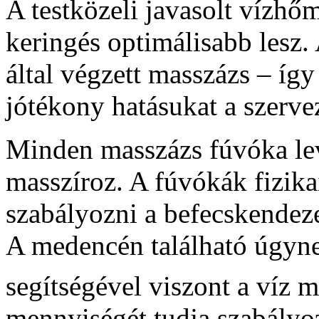
A testközeli javasolt vízhő
keringés optimálisabb lesz
által végzett masszázs – így
jótékony hatásukat a szervez
Minden masszázs fúvóka lev
masszíroz. A fúvókák fizikai
szabályozni a befecskendeze
A medencén található úgyne
segítségével viszont a víz 
mennyiségét tudja szabályoz