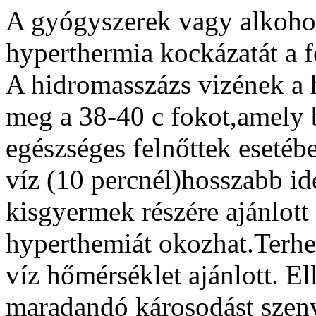
A gyógyszerek vagy alkoho
hyperthermia kockázatát a f
A hidromasszázs vizének a 
meg a 38-40 c fokot,amely 
egészséges felnőttek eseté
víz (10 percnél)hosszabb ide
kisgyermek részére ajánlott 
hyperthemiát okozhat.Terh
víz hőmérséklet ajánlott. E
maradandó károsodást szenv