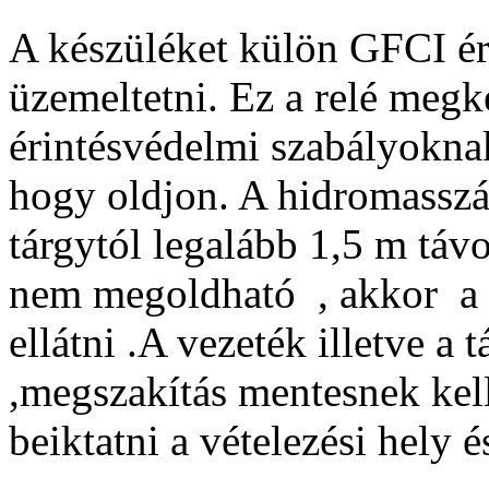
A készüléket külön GFCI éri
üzemeltetni. Ez a relé meg
érintésvédelmi szabályokna
hogy oldjon. A hidromasszá
tárgytól legalább 1,5 m távo
nem megoldható , akkor a f
ellátni .A vezeték illetve a
,megszakítás mentesnek kell
beiktatni a vételezési hely 