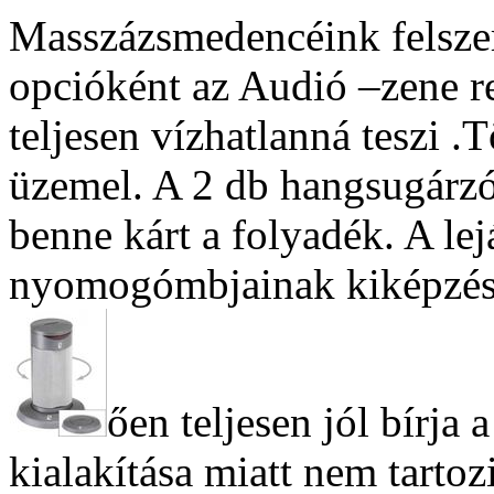
Masszázsmedencéink felszer
opcióként az Audió –zene 
teljesen vízhatlanná teszi .
üzemel. A 2 db hangsugárzój
benne kárt a folyadék. A lej
nyomogómbjainak kiképzése
ően teljesen jól bírja 
kialakítása miatt nem tartoz