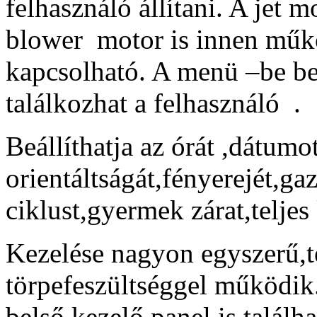
felhasználó állítani. A jet m
blower motor is innen működ
kapcsolható. A menü –be b
találkozhat a felhasználó .
Beállíthatja az órát ,dátumo
orientáltságát,fényerejét,g
ciklust,gyermek zárat,teljes 
Kezelése nagyon egyszerű,t
törpefeszültséggel működi
belső kezelő panel is találh