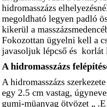
hidromasszázs elhelyezésné
megoldható legyen padló öss
kikerül a masszázsmedencébő
Fokozottan ügyelni kell a c
javasoljuk lépcső és korlát 
A hidromasszázs felépítés
A hidromasszázs szerkezete
egy 2.5 cm vastag, úgyneve
gumi-müanyag ötvözet „ .E 