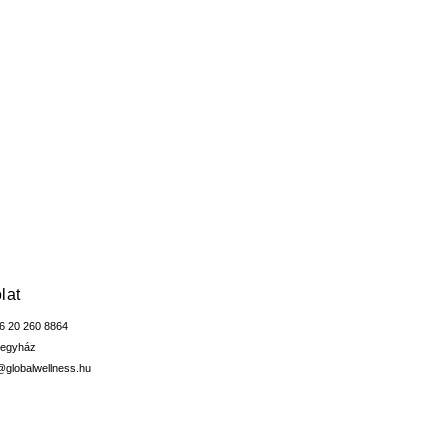
lat
36 20 260 8864
segyház
o@globalwellness.hu