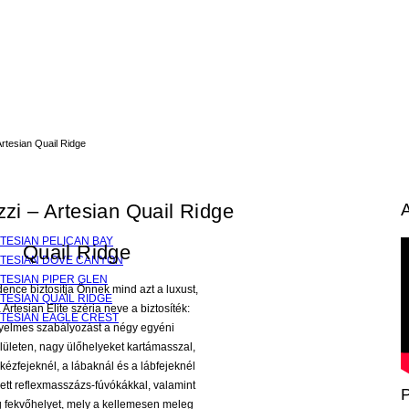
Artesian Quail Ridge
zzi – Artesian Quail Ridge
RTESIAN PELICAN BAY
Quail Ridge
ARTESIAN DOVE CANYON
RTESIAN PIPER GLEN
ence biztosítja Önnek mind azt a luxust,
RTESIAN QUAIL RIDGE
 Artesian Elite széria neve a biztosíték:
ARTESIAN EAGLE CREST
yelmes szabályozást a négy egyéni
lületen, nagy ülőhelyeket kartámasszal,
a kézfejeknél, a lábaknál és a lábfejeknél
ett reflexmasszázs-fúvókákkal, valamint
P
ig fekvőhelyet, mely a kellemesen meleg