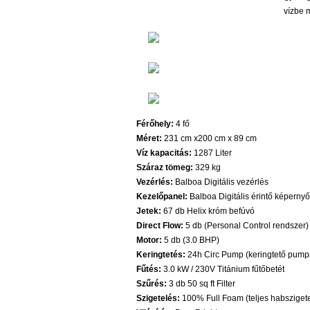
vízbe 
Férőhely:
4 fő
Méret:
231 cm x200 cm x 89 cm
Víz kapacitás:
1287 Liter
Száraz tömeg:
329 kg
Vezérlés:
Balboa Digitális vezérlés
Kezelőpanel:
Balboa Digitális érintő képerny
Jetek:
67 db Helix króm befúvó
Direct Flow:
5 db (Personal Control rendszer)
Motor:
5 db (3.0 BHP)
Keringtetés:
24h Circ Pump (keringtető pump
Fűtés:
3.0 kW / 230V Titánium fűtőbetét
Szűrés:
3 db 50 sq ft Filter
Szigetelés:
100% Full Foam (teljes habsziget