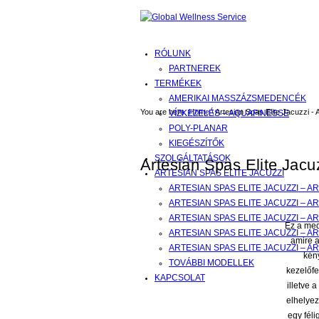
RÓLUNK
PARTNEREK
TERMÉKEK
AMERIKAI MASSZÁZSMEDENCÉK
You are here:
Home
\ Artesian Spas Elite Jacuzzi - 
VÍZKEZELÉS – AQUAFINESSE
POLY-PLANAR
KIEGÉSZÍTŐK
SZOLGÁLTATÁSOK
Artesian Spas Elite Jacu
ARTESIAN SPAS ELITE JACUZZI
ARTESIAN SPAS ELITE JACUZZI – A
ARTESIAN SPAS ELITE JACUZZI – 
ARTESIAN SPAS ELITE JACUZZI – A
Ez a med
ARTESIAN SPAS ELITE JACUZZI – A
amire a
ARTESIAN SPAS ELITE JACUZZI – 
kén
TOVÁBBI MODELLEK
kezelőfe
KAPCSOLAT
illetve 
elhelyez
egy fél