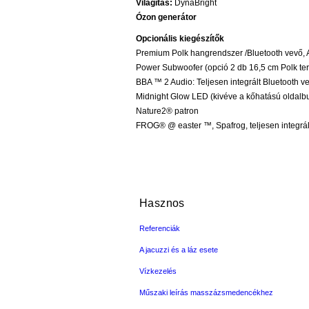
Világítás:
DynaBright
Ózon generátor
Opcionális kiegészítők
Premium Polk hangrendszer /Bluetooth vevő, 
Power Subwoofer (opció 2 db 16,5 cm Polk ter
BBA ™ 2 Audio: Teljesen integrált Bluetooth 
Midnight Glow LED (kivéve a kőhatású oldalbu
Nature2® patron
FROG® @ easter ™, Spafrog, teljesen integrál
Hasznos
Referenciák
A jacuzzi és a láz esete
Vízkezelés
Műszaki leírás masszázsmedencékhez