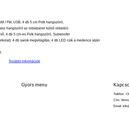
AM / FM, USB, 4 db 5 cm Polk hangszóró,
asz hangszóró az oldalpanel külső oldalán)
vevő, 4 db 5 cm-es Polk hangszóró, Subwoofer
rkolat): 4 db sarok megvilágítás, 4 db LED csík a medence alján
t
További információk
Gyors menu
Kapcso
Telefon: +
Cím: Vere
Email: inf