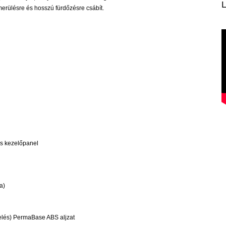
merülésre és hosszú fürdőzésre csábít.
ős kezelőpanel
a)
elés) PermaBase ABS aljzat